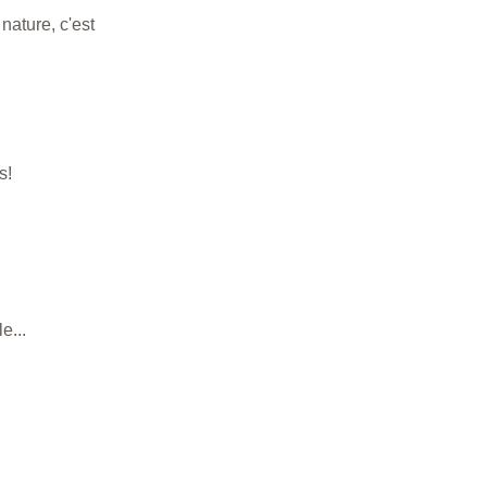
nature, c'est 
s!
e... 