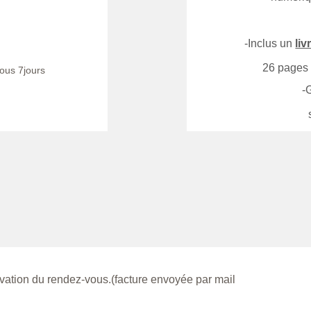
-Inclus un 
liv
26 pages 
sous 7jours
-
ation du rendez-vous.(facture envoyée par mail 