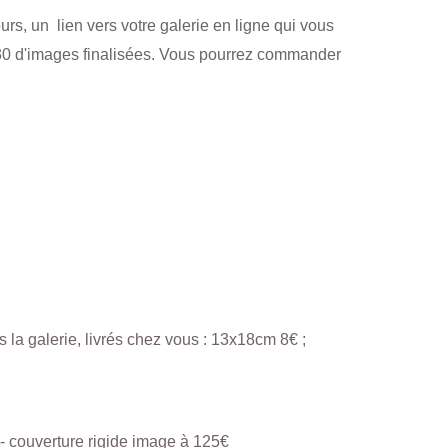
s, un  lien vers votre galerie en ligne qui vous 
 30 d'images finalisées. Vous pourrez commander 
 la galerie, livrés chez vous : 13x18cm 8€ ;  
                                                                                       - couverture rigide image à 125€