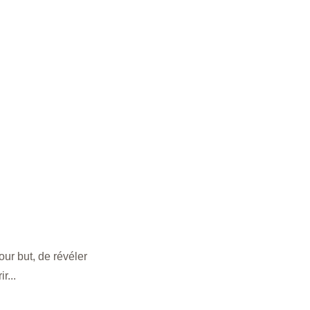
ur but, de révéler 
r...