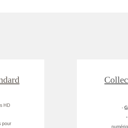
andard
Collec
es HD
- 
G
-
s pour 
numériq